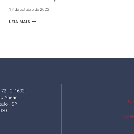
17 de outubro de 2022
LEIA MAIS
72 - Cj 1603
cio Ahead
Qu
aulo - SP
030
Acel