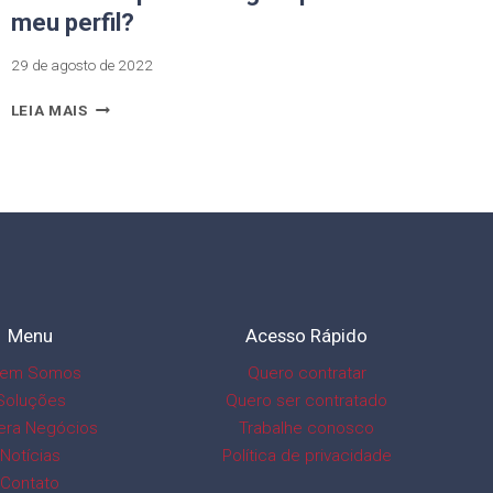
meu perfil?
29 de agosto de 2022
LEIA MAIS
Menu
Acesso Rápido
em Somos
Quero contratar
Soluções
Quero ser contratado
era Negócios
Trabalhe conosco
Notícias
Política de privacidade
Contato