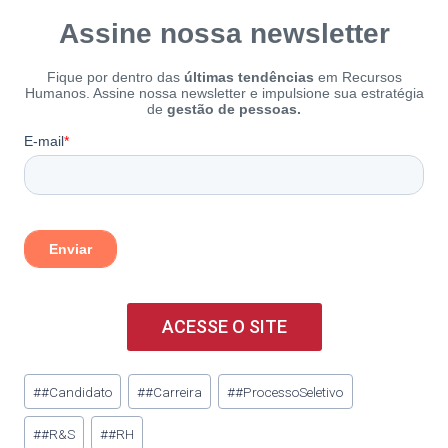
ACESSE O SITE
#
#Candidato
#
#Carreira
#
#ProcessoSeletivo
#
#R&S
#
#RH