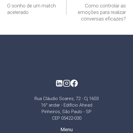
O sonho de um match
Como controlar as
acelerado
emoções para realizar
conversas eficazes?
Rua Cláudio Soares, 72 - Cj 1603
16° andar - Edifício Ahead
Pinheiros, São Paulo - SP
CEP 05422-030
Menu