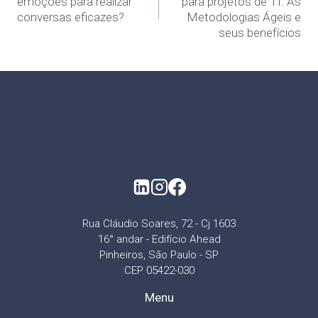
emoções para realizar
para projetos de TI: As
conversas eficazes?
Metodologias Ágeis e
seus benefícios
Rua Cláudio Soares, 72 - Cj 1603
16° andar - Edifício Ahead
Pinheiros, São Paulo - SP
CEP 05422-030
Menu