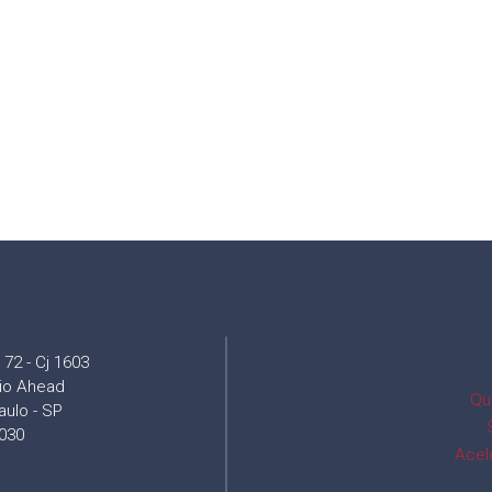
72 - Cj 1603
cio Ahead
Qu
aulo - SP
030
Acel