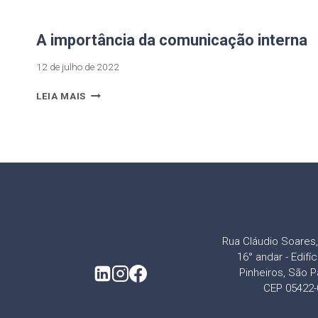
A importância da comunicação interna
12 de julho de 2022
LEIA MAIS
Rua Cláudio Soares, 
16° andar - Edifí
Pinheiros, São P
CEP 05422-