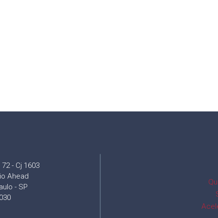
72 - Cj 1603
cio Ahead
Qu
aulo - SP
030
Acel