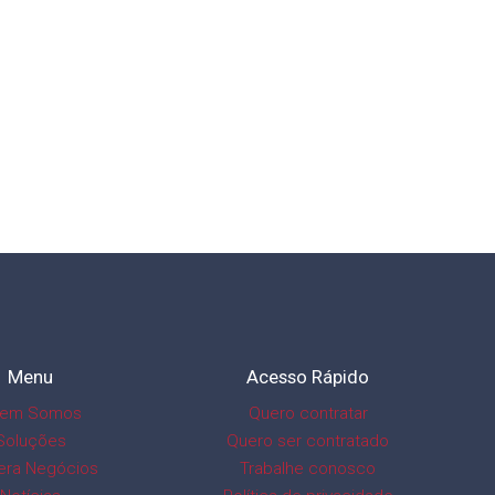
Menu
Acesso Rápido
em Somos
Quero contratar
Soluções
Quero ser contratado
era Negócios
Trabalhe conosco