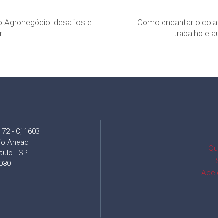
 no Agronegócio: desafios e
Como encantar o cola
r
trabalho e 
72 - Cj 1603
cio Ahead
Qu
aulo - SP
030
Acel