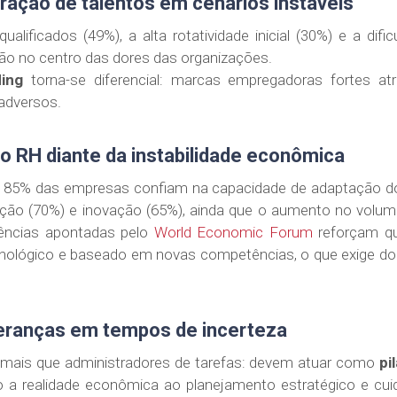
tração de talentos em cenários instáveis
ualificados (49%), a alta rotatividade inicial (30%) e a di
ão no centro das dores das organizações.
ing
torna-se diferencial: marcas empregadoras fortes at
dversos.
do RH diante da instabilidade econômica
e, 85% das empresas confiam na capacidade de adaptação d
ização (70%) e inovação (65%), ainda que o aumento no volu
dências apontadas pelo
World Economic Forum
reforçam qu
cnológico e baseado em novas competências, o que exige d
ideranças em tempos de incerteza
 mais que administradores de tarefas: devem atuar como
pi
o a realidade econômica ao planejamento estratégico e cu