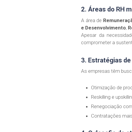
2. Áreas do RH m
A área de
Remuneraçã
e Desenvolvimento
,
R
Apesar da necessidad
comprometer a sustenta
3. Estratégias d
As empresas têm buscad
Otimização de proc
Reskilling e upskill
Renegociação com
Contratações mais 