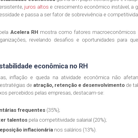
rsistente,
juros altos
e crescimento econômico instável, a g
ssidade e passa a ser fator de sobrevivência e competitivid
 pela
Acelera RH
mostra como fatores macroeconômicos a
organizações, revelando desafios e oportunidades para q
nstabilidade econômica no RH
das, inflação e queda na atividade econômica não afe
estratégias de
atração, retenção e desenvolvimento
de ta
flexos percebidos pelas empresas, destacam-se:
tárias frequentes
(35%);
ter talentos
pela competitividade salarial (20%);
eposição inflacionária
nos salários (13%).