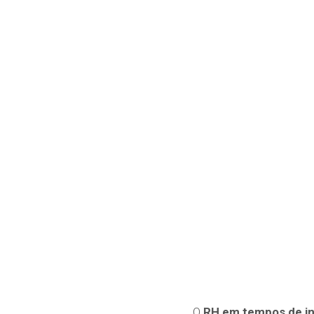
O
RH em tempos de in