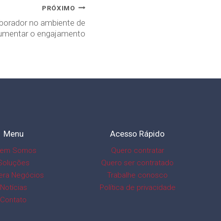
PRÓXIMO
borador no ambiente de
aumentar o engajamento
Menu
Acesso Rápido
em Somos
Quero contratar
Soluções
Quero ser contratado
era Negócios
Trabalhe conosco
Notícias
Política de privacidade
Contato