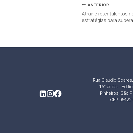
ANTERIOR
Atrair e reter talentos
estratégias para supera
Rua Cláudio Soares, 
16° andar - Edifí
Pinheiros, São P
CEP 05422-