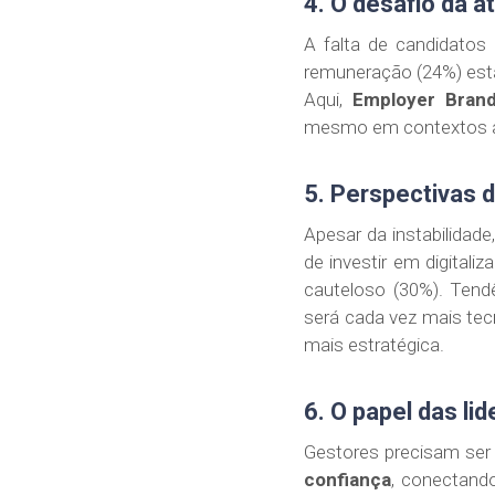
4. O desafio da a
A falta de candidatos q
remuneração (24%) est
Aqui,
Employer Brand
mesmo em contextos a
5. Perspectivas 
Apesar da instabilidad
de investir em digital
cauteloso (30%). Ten
será cada vez mais te
mais estratégica.
6. O papel das l
Gestores precisam ser
confiança
, conectand