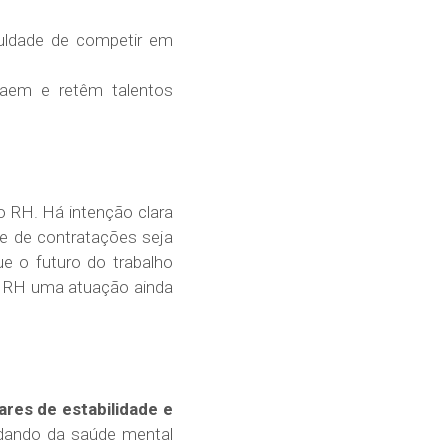
ficuldade de competir em
raem e retêm talentos
o RH. Há intenção clara
me de contratações seja
e o futuro do trabalho
o RH uma atuação ainda
lares de estabilidade e
idando da saúde mental