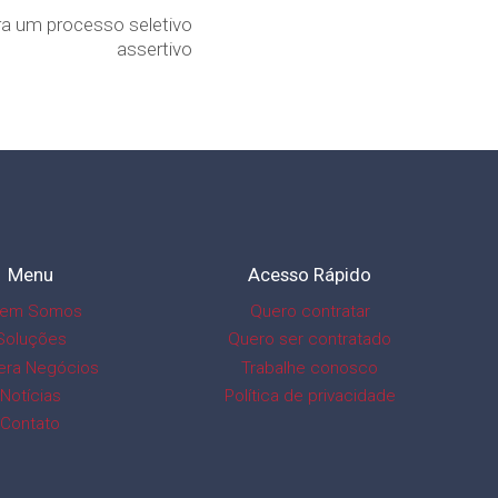
ra um processo seletivo
assertivo
Menu
Acesso Rápido
em Somos
Quero contratar
Soluções
Quero ser contratado
era Negócios
Trabalhe conosco
Notícias
Política de privacidade
Contato