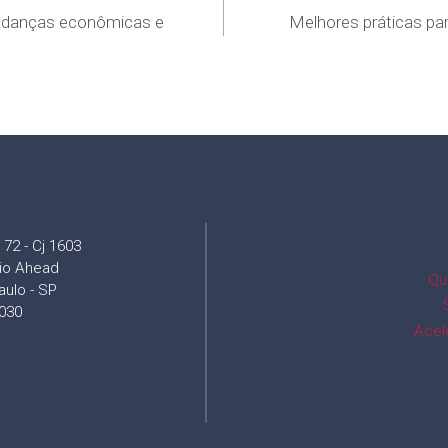
udanças econômicas e
Melhores práticas pa
72 - Cj 1603
cio Ahead
Qu
aulo - SP
030
Acel