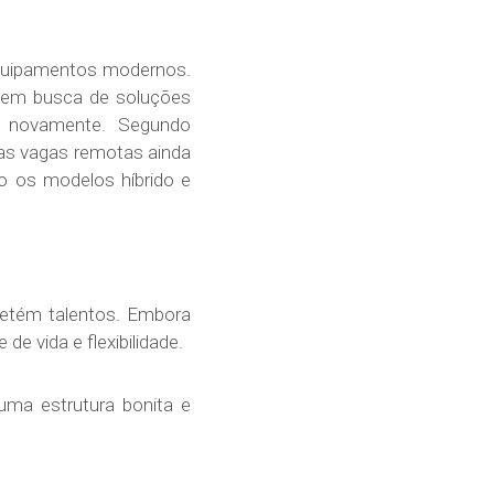
equipamentos modernos.
o em busca de soluções
vo novamente. Segundo
as vagas remotas ainda
o os modelos híbrido e
 retém talentos. Embora
e vida e flexibilidade.
uma estrutura bonita e