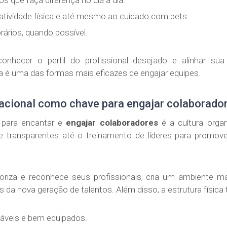
s que faça diferença no dia a dia.
 atividade física e até mesmo ao cuidado com pets.
orários, quando possível.
nhecer o perfil do profissional desejado e alinhar sua
a é uma das formas mais eficazes de engajar equipes.
zacional como chave para engajar colaborado
 para encantar e
engajar colaboradores
é a cultura organ
 e transparentes até o treinamento de líderes para promove
riza e reconhece seus profissionais, cria um ambiente m
s da nova geração de talentos. Além disso, a estrutura físic
áveis e bem equipados.