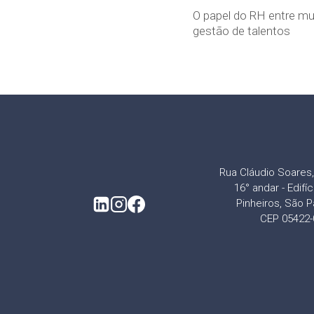
O papel do RH entre m
gestão de talentos
Rua Cláudio Soares, 
16° andar - Edifí
Pinheiros, São P
CEP 05422-