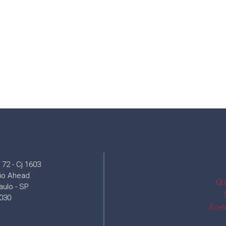
72 - Cj 1603
cio Ahead
Qu
aulo - SP
030
Acel