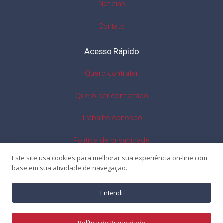
Notícias
Contato
Acesso Rápido
Quero contratar
Quero ser contratado
Trabalhe conosco
Política de privacidade
Este site usa cookies para melhorar sua experiência on-line com
base em sua atividade de navegação.
Entendi
© 2026 Acelera RH - Desenvolvido por
Brandit
Política de Privacidade